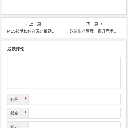
上一篇
下一篇
MES技术如何在温州推动智能制造转型？
改进生产管理，提升竞争力：湖南的MES制造车间经验分享
文章导航
发表评论
*
昵称
*
邮箱
网址