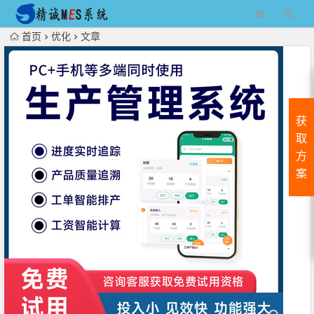
首页
优化
文章
获
取
方
案