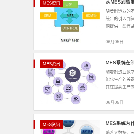
从MES到智
MES资讯
随着制造业的
统）的引入到
期提供一些有益
06月05日
MES系统在
MES资讯
随着制造业数
能化生产的关
其在提高生产效
06月05日
MES系统为
MES资讯
随着大数据、