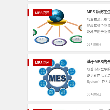
MES系统在
MES资讯
随着物流运输
提高其整个物
泛地应用于物流
06月06日
基于MES的
MES资讯
随着市场竞争
逐步转向以全过程为
System）作为
06月05日